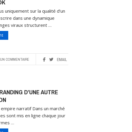
OK
plus uniquement sur la qualité d’un
inscrire dans une dynamique
enges viraux structurent …
ITE
UN COMMENTAIRE
EMAIL
 BRANDING D’UNE AUTRE
ON
un empire narratif Dans un marché
es sont mis en ligne chaque jour
ormes …