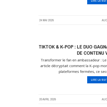
LIRE LA SU
24 MAI 2026
AUC
TIKTOK & K-POP : LE DUO GAG
DE CONTENU V
Transformer le fan en ambassadeur : Le 
article décryptait comment la K-pop m
plateformes fermées, ce sec
LIRE LA SU
20 AVRIL 2026
AUC