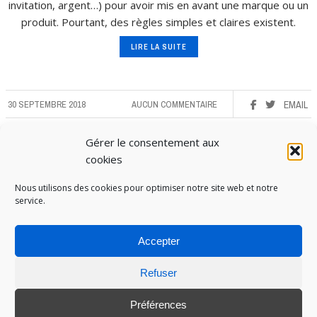
invitation, argent…) pour avoir mis en avant une marque ou un
produit. Pourtant, des règles simples et claires existent.
LIRE LA SUITE
30 SEPTEMBRE 2018
AUCUN COMMENTAIRE
EMAIL
Gérer le consentement aux
cookies
Nous utilisons des cookies pour optimiser notre site web et notre
service.
Accepter
Refuser
PUBOSPHERE, BLOG ÉDITÉ PAR
MEDIA INSTITUTE
ET ANIMÉ PAR SES ÉTUDIANTS EN
STRATÉGIE MARKETING & DIGITALE © TOUS DROITS RÉSERVÉS 2017-2025
Préférences
MENTIONS LÉGALES
-
POLITIQUE DE COOKIES
-
CONNEXION