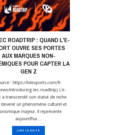
EC ROADTRIP : QUAND L’E-
ORT OUVRE SES PORTES
AUX MARQUES NON-
ÉMIQUES POUR CAPTER LA
GEN Z
ource : https://lolesports.com/fr-
ews/introducing-lec-roadtrip) L’e-
t a transcendé son statut de niche
 devenir un phénomène culturel et
onomique majeur. Il représente
aujourd’hui …
LIRE LA SUITE