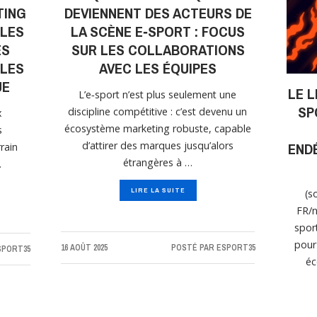
TING
DEVIENNENT DES ACTEURS DE
 LES
LA SCÈNE E‑SPORT : FOCUS
ES
SUR LES COLLABORATIONS
 LES
AVEC LES ÉQUIPES
UE
LE L
L’e‑sport n’est plus seulement une
SP
discipline compétitive : c’est devenu un
x
écosystème marketing robuste, capable
s
END
d’attirer des marques jusqu’alors
rrain
étrangères à …
…
LIRE LA SUITE
(s
FR/n
spor
pour
16 AOÛT 2025
POSTÉ PAR
ESPORT35
SPORT35
éc