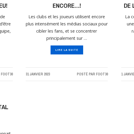
EU!
ENCORE…!
DE 
 de
Les clubs et les joueurs utilisent encore
La 
d’être
plus intensément les médias sociaux pour
une
quipe,
cibler les fans, et se concentrer
r
principalement sur …
LIRE LA SUITE
R
FOOT30
31 JANVIER 2023
POSTÉ PAR
FOOT30
1 JANVI
TAL
U
onnait