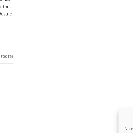
r tous
dustrie
R
FOOT30
Nous