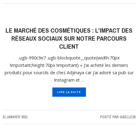
LE MARCHÉ DES COSMÉTIQUES : L’IMPACT DES
RÉSEAUX SOCIAUX SUR NOTRE PARCOURS
CLIENT
.ugb-990c9e7 .ugb-blockquote__quote{width:70px
!important;height:70px !important} » J’ai acheté les derniers
produits pour sourcils de chez Adjinaya car j’ai adoré sa pub sur
Instagram et …
LIRE LA SUITE
31 JANVIER 2021
POSTÉ PAR
GAELLE25