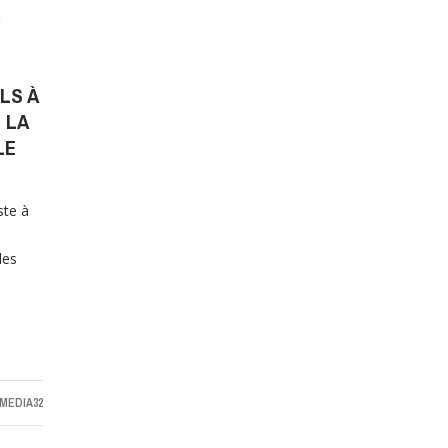
LS À
 LA
LE
ste à
s
des
MEDIA32