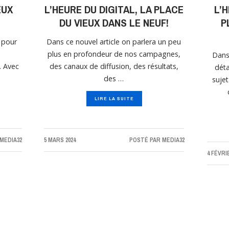
EUX
L’HEURE DU DIGITAL, LA PLACE
L’
DU VIEUX DANS LE NEUF!
P
n pour
Dans ce nouvel article on parlera un peu
plus en profondeur de nos campagnes,
Dans
. Avec
des canaux de diffusion, des résultats,
déta
des …
sujet
LIRE LA SUITE
MEDIA32
5 MARS 2024
POSTÉ PAR
MEDIA32
4 FÉVRI