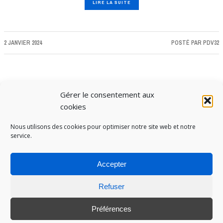
LIRE LA SUITE
2 JANVIER 2024
POSTÉ PAR
PDV32
Gérer le consentement aux
cookies
Nous utilisons des cookies pour optimiser notre site web et notre
service.
Accepter
Refuser
PUBOSPHERE, BLOG ÉDITÉ PAR
MEDIA INSTITUTE
ET ANIMÉ PAR SES ÉTUDIANTS EN
STRATÉGIE MARKETING & DIGITALE © TOUS DROITS RÉSERVÉS 2017-2025
Préférences
MENTIONS LÉGALES
-
POLITIQUE DE COOKIES
-
CONNEXION