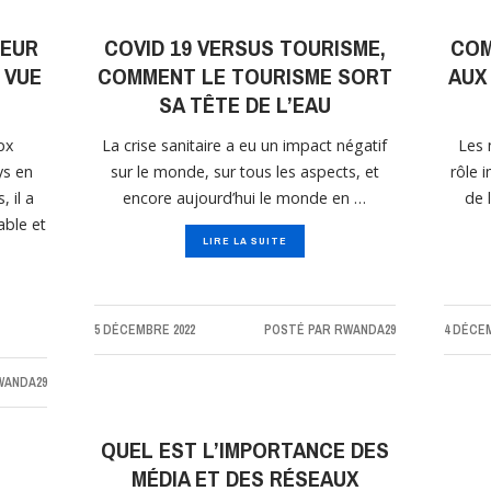
TEUR
COVID 19 VERSUS TOURISME,
COM
 VUE
COMMENT LE TOURISME SORT
AUX 
SA TÊTE DE L’EAU
px
La crise sanitaire a eu un impact négatif
Les 
ys en
sur le monde, sur tous les aspects, et
rôle 
 il a
encore aujourd’hui le monde en …
de l
ble et
LIRE LA SUITE
5 DÉCEMBRE 2022
POSTÉ PAR
RWANDA29
4 DÉCEM
WANDA29
QUEL EST L’IMPORTANCE DES
MÉDIA ET DES RÉSEAUX