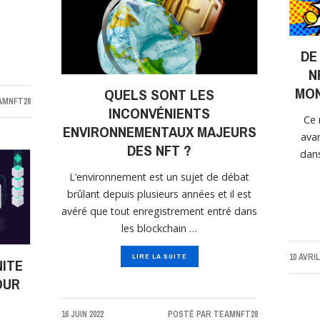
DE
N
MON
QUELS SONT LES
AMNFT28
INCONVÉNIENTS
Ce 
ENVIRONNEMENTAUX MAJEURS
avan
DES NFT ?
dans
L’environnement est un sujet de débat
brûlant depuis plusieurs années et il est
avéré que tout enregistrement entré dans
les blockchain …
10 AVRIL
LIRE LA SUITE
NITE
OUR
16 JUIN 2022
POSTÉ PAR
TEAMNFT28