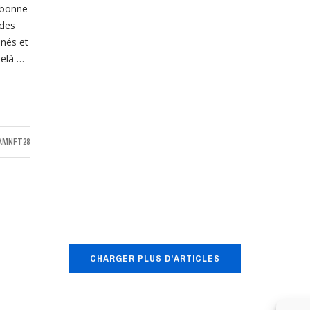
 bonne
 des
nnés et
elà …
AMNFT28
CHARGER PLUS D'ARTICLES