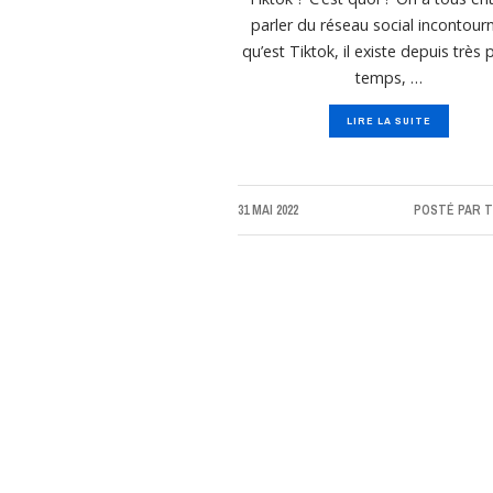
parler du réseau social incontour
qu’est Tiktok, il existe depuis très
temps, …
LIRE LA SUITE
31 MAI 2022
POSTÉ PAR
T