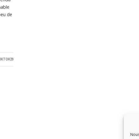
nable
 peu de
IKTOK29
Nous