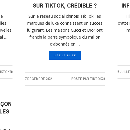
S
SUR TIKTOK, CRÉDIBLE ?
IN
de
Sur le réseau social chinois TikTok, les
Ti
lles
marques de luxe connaissent un succès
d’attei
uvelles
fulgurant. Les maisons Gucci et Dior ont
m
al …
franchi la barre symbolique du million
d’abonnés en …
LIRE LA SUITE
IKTOK29
5 JUILLE
7 DÉCEMBRE 2022
POSTÉ PAR
TIKTOK29
AÇON
LES
ntendu