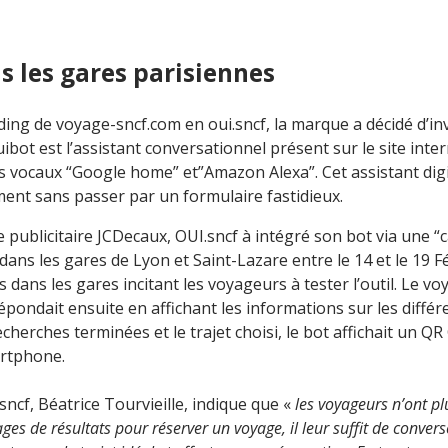
s les gares parisiennes
ding de voyage-sncf.com en oui.sncf, la marque a décidé d’in
bot est l’assistant conversationnel présent sur le site interne
s vocaux “Google home” et”Amazon Alexa”. Cet assistant dig
ent sans passer par un formulaire fastidieux.
e publicitaire JCDecaux, OUI.sncf à intégré son bot via une 
dans les gares de Lyon et Saint-Lazare entre le 14 et le 19 F
s dans les gares incitant les voyageurs à tester l’outil. Le 
épondait ensuite en affichant les informations sur les diffé
echerches terminées et le trajet choisi, le bot affichait un Q
artphone.
sncf, Béatrice Tourvieille, indique que «
les voyageurs n’ont p
ges de résultats pour réserver un voyage, il leur suffit de conver