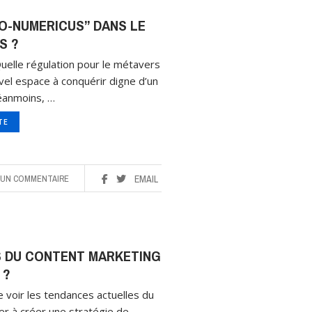
O-NUMERICUS” DANS LE
S ?
Quelle régulation pour le métavers
el espace à conquérir digne d’un
Néanmoins, …
ITE
UN COMMENTAIRE
EMAIL
S DU CONTENT MARKETING
 ?
de voir les tendances actuelles du
er à créer une stratégie de