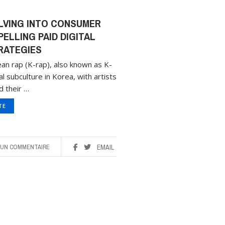
LVING INTO CONSUMER
ELLING PAID DIGITAL
RATEGIES
ean rap (K-rap), also known as K-
al subculture in Korea, with artists
d their …
ITE
UN COMMENTAIRE
EMAIL