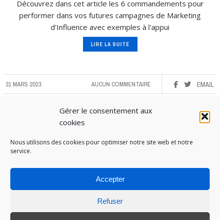
Découvrez dans cet article les 6 commandements pour
performer dans vos futures campagnes de Marketing
d'Influence avec exemples à l'appui
LIRE LA SUITE
31 MARS 2023
AUCUN COMMENTAIRE
EMAIL
Gérer le consentement aux
cookies
Nous utilisons des cookies pour optimiser notre site web et notre
service.
Accepter
Refuser
PUBOSPHERE, BLOG ÉDITÉ PAR
MEDIA INSTITUTE
ET ANIMÉ PAR SES ÉTUDIANTS EN
STRATÉGIE MARKETING & DIGITALE © TOUS DROITS RÉSERVÉS 2017-2025