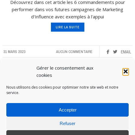
Découvrez dans cet article les 6 commandements pour
performer dans vos futures campagnes de Marketing
d'Influence avec exemples à l'appui
LIRE LA SUITE
31 MARS 2023
AUCUN COMMENTAIRE
EMAIL
Gérer le consentement aux
cookies
Nous utilisons des cookies pour optimiser notre site web et notre
service.
Accepter
Refuser
PUBOSPHERE, BLOG ÉDITÉ PAR
MEDIA INSTITUTE
ET ANIMÉ PAR SES ÉTUDIANTS EN
STRATÉGIE MARKETING & DIGITALE © TOUS DROITS RÉSERVÉS 2017-2025