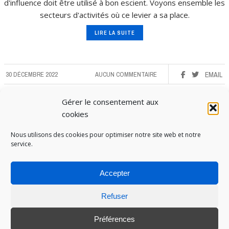
d'influence doit être utilisé à bon escient. Voyons ensemble les
secteurs d'activités où ce levier a sa place.
LIRE LA SUITE
30 DÉCEMBRE 2022
AUCUN COMMENTAIRE
EMAIL
Gérer le consentement aux
cookies
Nous utilisons des cookies pour optimiser notre site web et notre
service.
Accepter
Refuser
PUBOSPHERE, BLOG ÉDITÉ PAR
MEDIA INSTITUTE
ET ANIMÉ PAR SES ÉTUDIANTS EN
STRATÉGIE MARKETING & DIGITALE © TOUS DROITS RÉSERVÉS 2017-2025
Préférences
MENTIONS LÉGALES
-
POLITIQUE DE COOKIES
-
CONNEXION