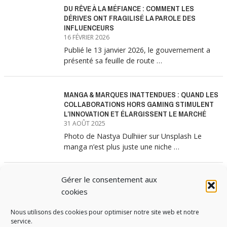
DU RÊVE À LA MÉFIANCE : COMMENT LES
DÉRIVES ONT FRAGILISÉ LA PAROLE DES
INFLUENCEURS
16 FÉVRIER 2026
Publié le 13 janvier 2026, le gouvernement a
présenté sa feuille de route …
MANGA & MARQUES INATTENDUES : QUAND LES
COLLABORATIONS HORS GAMING STIMULENT
L’INNOVATION ET ÉLARGISSENT LE MARCHÉ
31 AOÛT 2025
Photo de Nastya Dulhiier sur Unsplash Le
manga n’est plus juste une niche …
Gérer le consentement aux
MANGA & MARQUES : ANATOMIE D’UNE
ALLIANCE MARKETING GAGNANTE
cookies
31 JUILLET 2025
Nous utilisons des cookies pour optimiser notre site web et notre
Les interminables files d’attente devant les
service.
boutiques Uniqlo à chaque lancement de