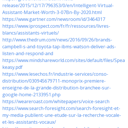
release/2015/12/17/796353/0/en/Intelligent-Virtual-
Assistant-Market-Worth-3-07Bn-By-2020.html
https://www.gartner.com/newsroom/id/3464317
https://www.iprospect.com/fr/fr/ressources/livres-
blancs/assistants-virtuels/
http://www.thedrum.com/news/2016/09/26/brands-
campbell-s-and-toyota-tap-ibms-watson-deliver-ads-
listen-and-respond-and
https://www.mindshareworld.com/sites/default/files/Spea
keasy.pdf
https://www.lesechos.fr/industrie-services/conso-
distribution/030945679711-monoprix-premiere-
enseigne-de-la-grande-distribution-branchee-sur-
google-home-2133951.php
https://weareroast.com/whitepapers/voice-search
https://www.search-foresight.com/search-foresight-et-
my-media-publient-une-etude-sur-la-recherche-vocale-
et-les-assistants-vocaux/