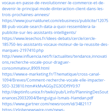
vocaux-en-passe-de-revolutionner-le-commerce-et-de-
devenir-le-principal-mode-dinteraction-client-dans-les-
trois-prochaines-annees/
https://www.journaldunet.com/ebusiness/publicite/12075
88-pub-vocale-search-data-a-quoi-ressemblera-la-
publicite-sur-les-assistants-intelligents/
https://www.lesechos.fr/idees-debats/cercle/cercle-
185750-les-assistants-vocaux-moteur-de-la-reussite-des-
marques-2197410.php
http://www.influencia.net/fr/actualites/tendance,innovati
ons,recherche-vocale-pour-draguer-
consommateur,8909.html
https://www.e-marketing.fr/Thematique/cross-canal-
1094/Breves/Comment-recherche-vocale-elle-impacter-
SEO-323810.htm#kMvAGGyZG3ODf9Y0.97
http://deptinfo.unice.fr/twiki/pub/Linfo/PlanningDesSout
enances20032004/Benguigui-Ismais-Hamdan.pdf
https://www.gartner.com/newsroom/id/3482117
https://globenewswire.com/news-