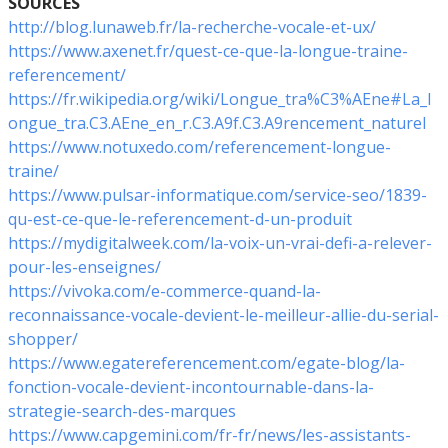
SOURCES
http://blog.lunaweb.fr/la-recherche-vocale-et-ux/
https://www.axenet.fr/quest-ce-que-la-longue-traine-
referencement/
https://fr.wikipedia.org/wiki/Longue_tra%C3%AEne#La_l
ongue_tra.C3.AEne_en_r.C3.A9f.C3.A9rencement_naturel
https://www.notuxedo.com/referencement-longue-
traine/
https://www.pulsar-informatique.com/service-seo/1839-
qu-est-ce-que-le-referencement-d-un-produit
https://mydigitalweek.com/la-voix-un-vrai-defi-a-relever-
pour-les-enseignes/
https://vivoka.com/e-commerce-quand-la-
reconnaissance-vocale-devient-le-meilleur-allie-du-serial-
shopper/
https://www.egatereferencement.com/egate-blog/la-
fonction-vocale-devient-incontournable-dans-la-
strategie-search-des-marques
https://www.capgemini.com/fr-fr/news/les-assistants-