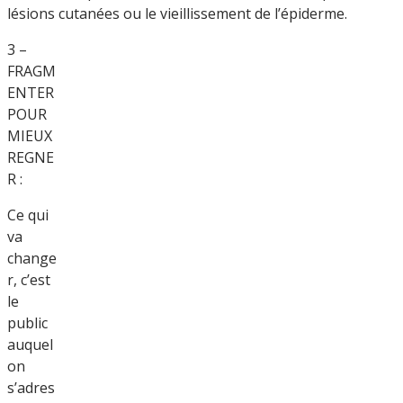
lésions cutanées ou le vieillissement de l’épiderme.
3 –
FRAGM
ENTER
POUR
MIEUX
REGNE
R :
Ce qui
va
change
r, c’est
le
public
auquel
on
s’adres