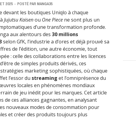
LET 2025
-
POSTÉ PAR
MANGA35
te devant les boutiques Uniqlo à chaque
 à
Jujutsu Kaisen
ou
One Piece
ne sont plus un
ymptomatiques d’une transformation profonde.
anga aux alentours des
30 millions
23
selon GfK, l’industrie a d’ores et déjà prouvé sa
ffres de l’édition, une autre économie, tout
pée : celle des collaborations entre les licences
’être de simples produits dérivés, ces
 stratégies marketing sophistiquées, où chaque
fet l’essor du
streaming
et l’omniprésence du
 œuvres locales en phénomènes mondiaux
rrain de jeu inédit pour les marques. Cet article
es de ces alliances gagnantes, en analysant
 ces nouveaux modes de consommation pour
es et créer des produits toujours plus