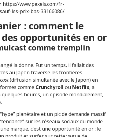
: https://www.pexels.com/fr-
sauf-les-prix-bas-33166086/
anier : comment le
 des opportunités en or
imulcast comme tremplin
ngé la donne. Fut un temps, il fallait des
ès au Japon traverse les frontières.
cast
(diffusion simultanée avec le Japon) en
ateformes comme
Crunchyroll
ou
Netflix
, a
n quelques heures, un épisode mondialement,
.
“hype” planétaire et un pic de demande massif
 “tendance” sur les réseaux sociaux du monde
ne marque, c’est une opportunité en or : le
un produit et surfer sur cette vague de