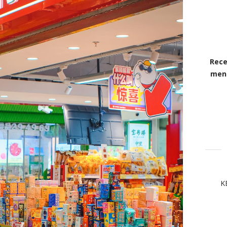
Rece
mens
K