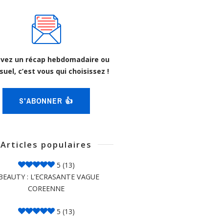
vez un récap hebdomadaire ou
uel, c’est vous qui choisissez !
S'ABONNER 👍
Articles populaires
5
(13)
BEAUTY : L’ECRASANTE VAGUE
COREENNE
5
(13)