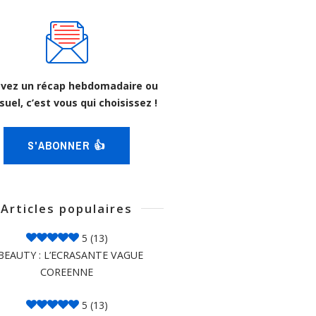
vez un récap hebdomadaire ou
uel, c’est vous qui choisissez !
S'ABONNER 👍
Articles populaires
5
(13)
BEAUTY : L’ECRASANTE VAGUE
COREENNE
5
(13)