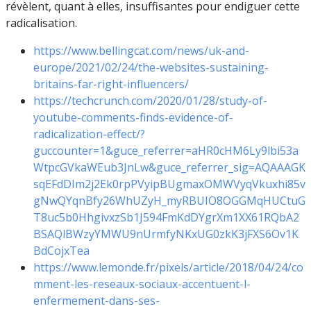
révèlent, quant à elles, insuffisantes pour endiguer cette
radicalisation.
https://www.bellingcat.com/news/uk-and-
europe/2021/02/24/the-websites-sustaining-
britains-far-right-influencers/
https://techcrunch.com/2020/01/28/study-of-
youtube-comments-finds-evidence-of-
radicalization-effect/?
guccounter=1&guce_referrer=aHR0cHM6Ly9lbi53a
WtpcGVkaWEub3JnLw&guce_referrer_sig=AQAAAGK
sqEFdDIm2j2Ek0rpPVyipBUgmaxOMWVyqVkuxhi85v
gNwQYqnBfy26WhUZyH_myRBUIO8OGGMqHUCtuG
T8uc5b0HhgivxzSb1J594FmKdDYgrXm1XX61RQbA2
BSAQlBWzyYMWU9nUrmfyNKxUG0zkK3jFXS6Ov1K
BdCojxTea
https://www.lemonde.fr/pixels/article/2018/04/24/co
mment-les-reseaux-sociaux-accentuent-l-
enfermement-dans-ses-