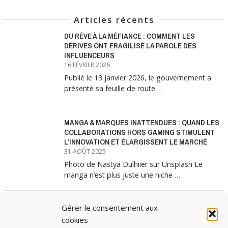
Articles récents
DU RÊVE À LA MÉFIANCE : COMMENT LES
DÉRIVES ONT FRAGILISÉ LA PAROLE DES
INFLUENCEURS
16 FÉVRIER 2026
Publié le 13 janvier 2026, le gouvernement a
présenté sa feuille de route …
MANGA & MARQUES INATTENDUES : QUAND LES
COLLABORATIONS HORS GAMING STIMULENT
L’INNOVATION ET ÉLARGISSENT LE MARCHÉ
31 AOÛT 2025
Photo de Nastya Dulhiier sur Unsplash Le
manga n’est plus juste une niche …
Gérer le consentement aux
MANGA & MARQUES : ANATOMIE D’UNE
ALLIANCE MARKETING GAGNANTE
cookies