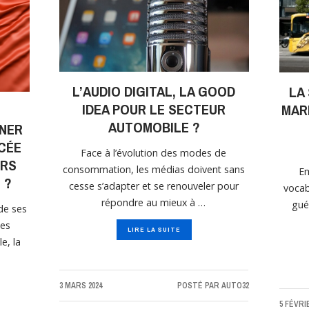
L’AUDIO DIGITAL, LA GOOD
LA
IDEA POUR LE SECTEUR
MAR
AUTOMOBILE ?
ENER
NCÉE
Face à l’évolution des modes de
URS
consommation, les médias doivent sans
Em
 ?
cesse s’adapter et se renouveler pour
vocab
répondre au mieux à …
gué
de ses
tes
LIRE LA SUITE
e, la
3 MARS 2024
POSTÉ PAR
AUTO32
5 FÉVRI