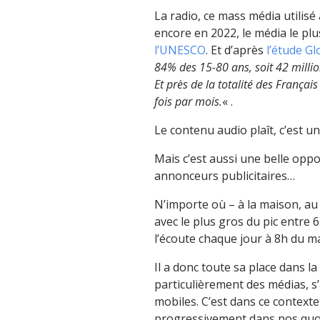
La radio, ce mass média utilisé
encore en 2022, le média le 
l’UNESCO
. Et d’après
l’étude Gl
84% des 15-80 ans, soit 42 milli
Et près de la totalité des França
fois par mois.
« .
Le contenu audio plaît, c’est un 
Mais c’est aussi une belle oppo
annonceurs publicitaires…
N’importe où – à la maison, au 
avec le plus gros du pic entre 6
l’écoute chaque jour à 8h du 
Il a donc toute sa place dans la 
particulièrement des médias, 
mobiles. C’est dans ce contexte q
progressivement dans nos quo