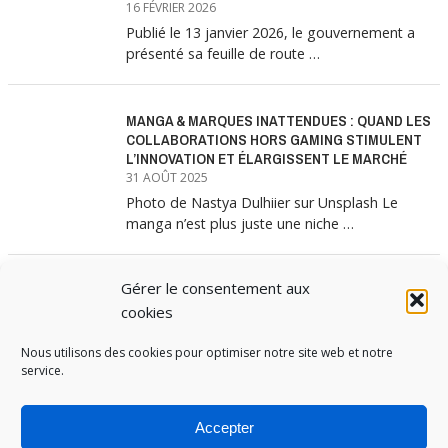
16 FÉVRIER 2026
Publié le 13 janvier 2026, le gouvernement a
présenté sa feuille de route …
MANGA & MARQUES INATTENDUES : QUAND LES
COLLABORATIONS HORS GAMING STIMULENT
L’INNOVATION ET ÉLARGISSENT LE MARCHÉ
31 AOÛT 2025
Photo de Nastya Dulhiier sur Unsplash Le
manga n’est plus juste une niche …
Gérer le consentement aux
MANGA & MARQUES : ANATOMIE D’UNE
ALLIANCE MARKETING GAGNANTE
cookies
31 JUILLET 2025
Nous utilisons des cookies pour optimiser notre site web et notre
Les interminables files d’attente devant les
service.
boutiques Uniqlo à chaque lancement de
collection …
Accepter