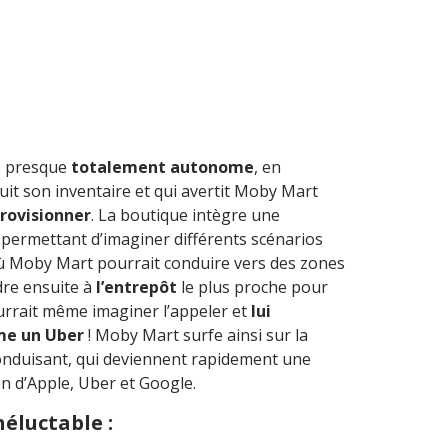
e presque
totalement autonome
, en
suit son inventaire et qui avertit Moby Mart
rovisionner
. La boutique intègre une
permettant d’imaginer différents scénarios
où Moby Mart pourrait conduire vers des zones
ndre ensuite à
l’entrepôt
le plus proche pour
urrait même imaginer l’appeler et
lui
me un Uber
! Moby Mart surfe ainsi sur la
onduisant, qui deviennent rapidement une
on d’Apple, Uber et Google.
inéluctable :