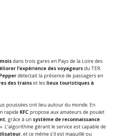
 mois
dans trois gares en Pays de la Loire des
liorer l’expérience des voyageurs
du TER.
Pepper
détectait la présence de passagers en
res des trains
et les
lieux touristiques à
lus poussées ont lieu autour du monde. En
on rapide
KFC
propose aux amateurs de poulet
ant
, grâce à un
système de reconnaissance
». L’algorithme gérant le service est capable de
ilisateur
, et ce même s’il est maquillé ou