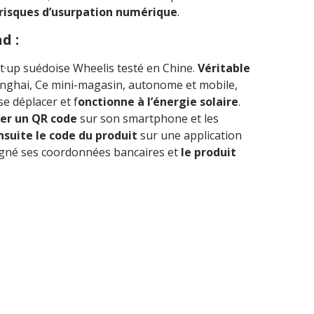
 risques d’usurpation numérique
.
d :
tart·up suédoise Wheelis testé en Chine.
Véritable
nghai, Ce mini-magasin, autonome et mobile,
e déplacer et f
onctionne à l’énergie solaire
.
er un QR code
sur son smartphone et les
suite le code du produit
sur une application
igné ses coordonnées bancaires et
le produit