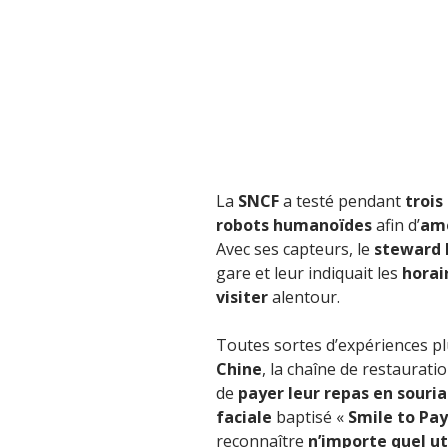
La
SNCF
a testé pendant
trois
robots humanoïdes
afin d’
amé
Avec ses capteurs, le
steward 
gare et leur indiquait les
horai
visiter
alentour.
Toutes sortes d’expériences p
Chine
, la chaîne de restaurati
de
payer leur repas en souri
faciale
baptisé «
Smile to Pay
reconnaître
n’importe quel ut