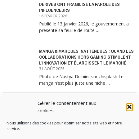
DÉRIVES ONT FRAGILISÉ LA PAROLE DES
INFLUENCEURS
16 FÉVRIER 2026
Publié le 13 janvier 2026, le gouvernement a
présenté sa feuille de route …
MANGA & MARQUES INATTENDUES : QUAND LES
COLLABORATIONS HORS GAMING STIMULENT
L’INNOVATION ET ÉLARGISSENT LE MARCHÉ
31 AOÛT 2025
Photo de Nastya Dulhiier sur Unsplash Le
manga n’est plus juste une niche …
Gérer le consentement aux
MANGA & MARQUES : ANATOMIE D’UNE
ALLIANCE MARKETING GAGNANTE
cookies
31 JUILLET 2025
Nous utilisons des cookies pour optimiser notre site web et notre
Les interminables files d’attente devant les
service.
boutiques Uniqlo à chaque lancement de
collection …