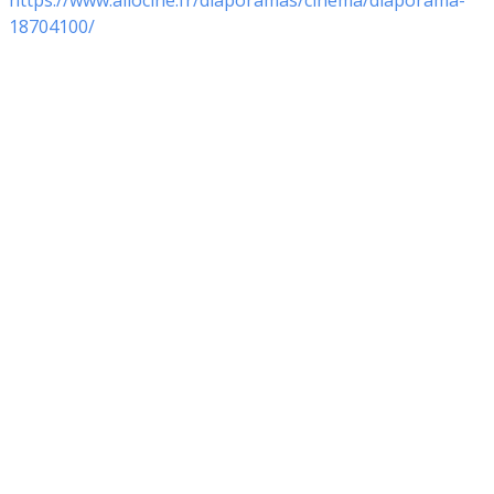
https://www.allocine.fr/diaporamas/cinema/diaporama-
18704100/