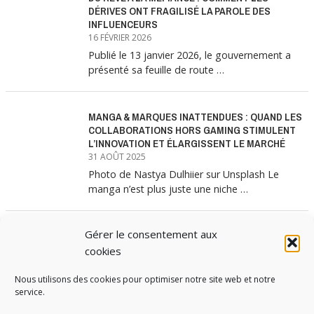
DÉRIVES ONT FRAGILISÉ LA PAROLE DES
INFLUENCEURS
16 FÉVRIER 2026
Publié le 13 janvier 2026, le gouvernement a
présenté sa feuille de route …
MANGA & MARQUES INATTENDUES : QUAND LES
COLLABORATIONS HORS GAMING STIMULENT
L’INNOVATION ET ÉLARGISSENT LE MARCHÉ
31 AOÛT 2025
Photo de Nastya Dulhiier sur Unsplash Le
manga n’est plus juste une niche …
Gérer le consentement aux
MANGA & MARQUES : ANATOMIE D’UNE
ALLIANCE MARKETING GAGNANTE
cookies
31 JUILLET 2025
Les interminables files d’attente devant les
Nous utilisons des cookies pour optimiser notre site web et notre
service.
boutiques Uniqlo à chaque lancement de
collection …