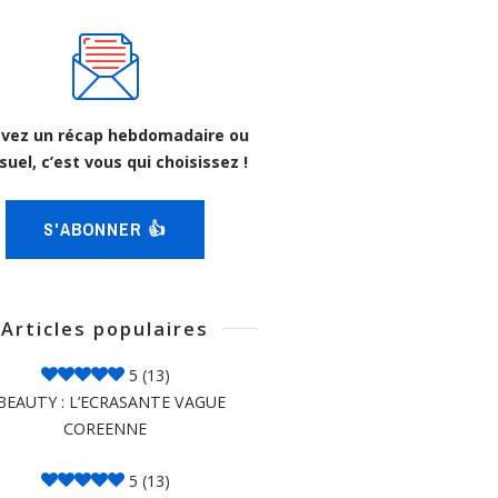
vez un récap hebdomadaire ou
uel, c’est vous qui choisissez !
S'ABONNER 👍
Articles populaires
5
(13)
BEAUTY : L’ECRASANTE VAGUE
COREENNE
5
(13)