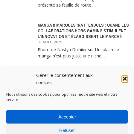
présenté sa feuille de route …
MANGA & MARQUES INATTENDUES : QUAND LES
COLLABORATIONS HORS GAMING STIMULENT
L’INNOVATION ET ÉLARGISSENT LE MARCHÉ
31 AOÛT 2025
Photo de Nastya Dulhiier sur Unsplash Le
manga n’est plus juste une niche …
Gérer le consentement aux
MANGA & MARQUES : ANATOMIE D’UNE
ALLIANCE MARKETING GAGNANTE
cookies
31 JUILLET 2025
Nous utilisons des cookies pour optimiser notre site web et notre
Les interminables files d’attente devant les
service.
boutiques Uniqlo à chaque lancement de
collection …
Accepter
Refuser
PUBOSPHERE, BLOG ÉDITÉ PAR
MEDIA INSTITUTE
ET ANIMÉ PAR SES ÉTUDIANTS EN