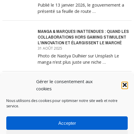
Publié le 13 janvier 2026, le gouvernement a
présenté sa feuille de route …
MANGA & MARQUES INATTENDUES : QUAND LES
COLLABORATIONS HORS GAMING STIMULENT
L’INNOVATION ET ÉLARGISSENT LE MARCHÉ
31 AOÛT 2025
Photo de Nastya Dulhiier sur Unsplash Le
manga n’est plus juste une niche …
Gérer le consentement aux
MANGA & MARQUES : ANATOMIE D’UNE
ALLIANCE MARKETING GAGNANTE
cookies
31 JUILLET 2025
Nous utilisons des cookies pour optimiser notre site web et notre
Les interminables files d’attente devant les
service.
boutiques Uniqlo à chaque lancement de
collection …
Accepter