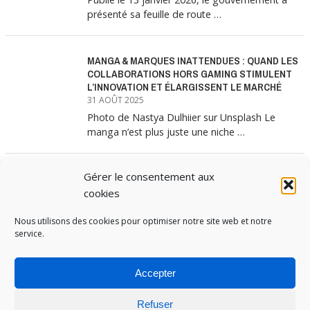
présenté sa feuille de route …
MANGA & MARQUES INATTENDUES : QUAND LES
COLLABORATIONS HORS GAMING STIMULENT
L’INNOVATION ET ÉLARGISSENT LE MARCHÉ
31 AOÛT 2025
Photo de Nastya Dulhiier sur Unsplash Le
manga n’est plus juste une niche …
Gérer le consentement aux
MANGA & MARQUES : ANATOMIE D’UNE
ALLIANCE MARKETING GAGNANTE
cookies
31 JUILLET 2025
Nous utilisons des cookies pour optimiser notre site web et notre
Les interminables files d’attente devant les
service.
boutiques Uniqlo à chaque lancement de
collection …
Accepter
Refuser
PUBOSPHERE, BLOG ÉDITÉ PAR
MEDIA INSTITUTE
ET ANIMÉ PAR SES ÉTUDIANTS EN