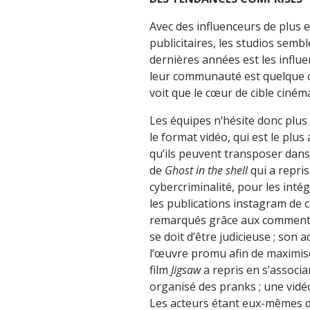
Avec des influenceurs de plus
publicitaires, les studios semb
dernières années est les influe
leur communauté est quelque c
voit que le cœur de cible cinéma
Les équipes n’hésite donc plus
le format vidéo, qui est le plus 
qu’ils peuvent transposer dans
de
Ghost in the shell
qui a repris
cybercriminalité, pour les inté
les publications instagram de c
remarqués grâce aux commentair
se doit d’être judicieuse ; son a
l’œuvre promu afin de maximise
film
Jigsaw
a repris en s’associa
organisé des pranks ; une vidé
Les acteurs étant eux-mêmes des