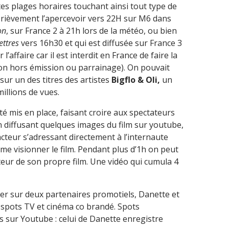
tes plages horaires touchant ainsi tout type de
brièvement l’apercevoir vers 22H sur M6 dans
on
, sur France 2 à 21h lors de la météo, ou bien
ettres
vers 16h30 et qui est diffusée sur France 3
’affaire car il est interdit en France de faire la
ion hors émission ou parrainage). On pouvait
sur un des titres des artistes
Bigflo & Oli,
un
illions de vues.
é mis en place, faisant croire aux spectateurs
 en diffusant quelques images du film sur youtube,
acteur s’adressant directement à l’internaute
même visionner le film. Pendant plus d’1h on peut
eur de son propre film. Une vidéo qui cumula 4
ter sur deux partenaires promotiels, Danette et
s spots TV et cinéma co brandé. Spots
s sur Youtube : celui de Danette enregistre