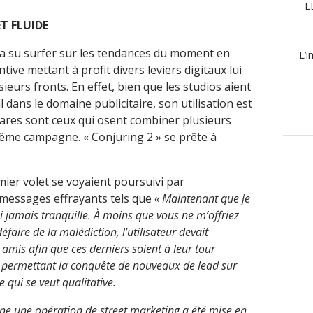
L
T FLUIDE
 » a su surfer sur les tendances du moment en
L’i
ve mettant à profit divers leviers digitaux lui
ieurs fronts. En effet, bien que les studios aient
l dans le domaine publicitaire, son utilisation est
rares sont ceux qui osent combiner plusieurs
même campagne. « Conjuring 2 » se prête à
mier volet se voyaient poursuivi par
 messages effrayants tels que
« Maintenant que je
ai jamais tranquille. À moins que vous ne m’offriez
défaire de la malédiction, l’utilisateur devait
mis afin que ces derniers soient à leur tour
 permettant la conquête de nouveaux de lead sur
qui se veut qualitative.
ne une opération de street marketing a été mise en