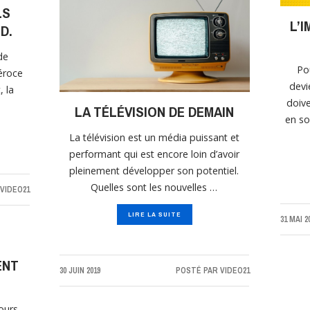
LS
L’
D.
de
Po
féroce
devi
, la
doive
LA TÉLÉVISION DE DEMAIN
en so
La télévision est un média puissant et
performant qui est encore loin d’avoir
pleinement développer son potentiel.
Quelles sont les nouvelles …
VIDEO21
LIRE LA SUITE
31 MAI 2
ENT
30 JUIN 2019
POSTÉ PAR
VIDEO21
ours