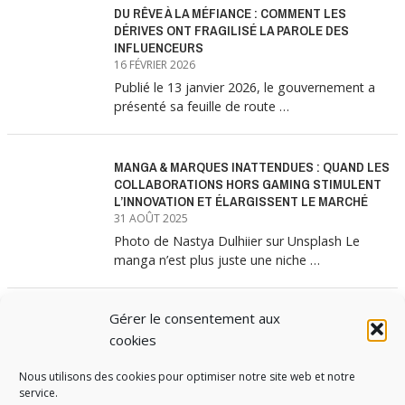
DU RÊVE À LA MÉFIANCE : COMMENT LES
DÉRIVES ONT FRAGILISÉ LA PAROLE DES
INFLUENCEURS
16 FÉVRIER 2026
Publié le 13 janvier 2026, le gouvernement a
présenté sa feuille de route …
MANGA & MARQUES INATTENDUES : QUAND LES
COLLABORATIONS HORS GAMING STIMULENT
L’INNOVATION ET ÉLARGISSENT LE MARCHÉ
31 AOÛT 2025
Photo de Nastya Dulhiier sur Unsplash Le
manga n’est plus juste une niche …
Gérer le consentement aux
MANGA & MARQUES : ANATOMIE D’UNE
ALLIANCE MARKETING GAGNANTE
cookies
31 JUILLET 2025
Nous utilisons des cookies pour optimiser notre site web et notre
Les interminables files d’attente devant les
service.
boutiques Uniqlo à chaque lancement de