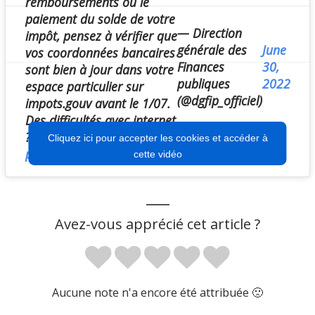
remboursements ou le
paiement du solde de votre
— Direction
impôt, pensez à vérifier que
générale des
June
vos coordonnées bancaires
Finances
30,
sont bien à jour dans votre
publiques
2022
espace particulier sur
(@dgfip_officiel)
impots.gouv avant le 1/07.
Des difficultés avec internet
? 0809 401 401
Cliquez ici pour accepter les cookies et accéder à
pic.twitter.com/07SPWrlCB1
cette vidéo
___
Avez-vous apprécié cet article ?
Aucune note n'a encore été attribuée 🙁