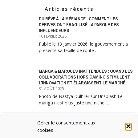
Articles récents
DU RÊVE À LA MÉFIANCE : COMMENT LES
DÉRIVES ONT FRAGILISÉ LA PAROLE DES
INFLUENCEURS
16 FÉVRIER 2026
Publié le 13 janvier 2026, le gouvernement a
présenté sa feuille de route …
MANGA & MARQUES INATTENDUES : QUAND LES
COLLABORATIONS HORS GAMING STIMULENT
L’INNOVATION ET ÉLARGISSENT LE MARCHÉ
31 AOÛT 2025
Photo de Nastya Dulhiier sur Unsplash Le
manga n’est plus juste une niche …
Gérer le consentement aux
MANGA & MARQUES : ANATOMIE D’UNE
ALLIANCE MARKETING GAGNANTE
cookies
31 JUILLET 2025