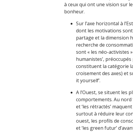
à ceux qui ont une vision sur le
bonheur.
Sur l’axe horizontal à l’E
dont les motivations sont
partage et la dimension h
recherche de consommation
sont « les néo-activistes »
humanistes’, préoccupés p
constituent la catégorie 
croisement des axes) et so
it yourself’.
A l’Ouest, se situent les 
comportements. Au nord ‘l
et ‘les rétractés’ maquen
surtout à réduire leur c
ouest, les profils de cons
et ‘les green futur’ d’ava