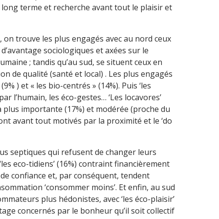
 long terme et recherche avant tout le plaisir et
st, on trouve les plus engagés avec au nord ceux
 d’avantage sociologiques et axées sur le
umaine ; tandis qu’au sud, se situent ceux en
 de qualité (santé et local) . Les plus engagés
 (9% ) et « les bio-centrés » (14%). Puis ‘les
ar l’humain, les éco-gestes… ‘Les locavores’
la plus importante (17%) et modérée (proche du
nt avant tout motivés par la proximité et le ‘do
plus septiques qui refusent de changer leurs
es eco-tidiens’ (16%) contraint financièrement
t de confiance et, par conséquent, tendent
onsommation ‘consommer moins’. Et enfin, au sud
ommateurs plus hédonistes, avec ‘les éco-plaisir’
ntage concernés par le bonheur qu’il soit collectif