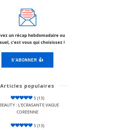
vez un récap hebdomadaire ou
uel, c’est vous qui choisissez !
S'ABONNER 👍
Articles populaires
5
(13)
BEAUTY : L’ECRASANTE VAGUE
COREENNE
5
(13)