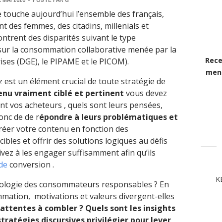
touche aujourd’hui l’ensemble des français,
t des femmes, des citadins, millenials et
ntrent des disparités suivant le type
sur la consommation collaborative menée par la
Rece
ises (DGE), le PIPAME et le PICOM).
mens
z est un élément crucial de toute stratégie de
enu vraiment ciblé et pertinent
vous devez
t vos acheteurs , quels sont leurs pensées,
donc de de r
épondre à leurs problématiques et
créer votre contenu en fonction des
ibles et offrir des solutions logiques au défis
rivez à les engager suffisamment afin qu’ils
 de
conversion .
K
typologie des consommateurs responsables ? En
mation, motivations et valeurs divergent-elles
 attentes à combler ? Quels sont les insights
stratégies discursives privilégier pour lever