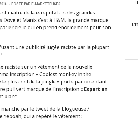
L
2018
-
POSTÉ PAR
E-MARKETEUSES
nt maître de la e-réputation des grandes
ès Dove et Manix c’est à H&M, la grande marque
L’i
 parler d’elle qui en prend énormément pour son
fusant une publicité jugée raciste par la plupart
!
e raciste sur un vêtement de la nouvelle
mme inscription
« Coolest monkey in the
e le plus cool de la jungle » porté par un enfant
re pull vert marqué de l’inscription «
Expert en
t blanc.
manche par le tweet de la blogueuse /
e Yeboah, qui a repéré le vêtement :