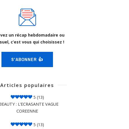
vez un récap hebdomadaire ou
uel, c’est vous qui choisissez !
S'ABONNER 👍
Articles populaires
5
(13)
BEAUTY : L’ECRASANTE VAGUE
COREENNE
5
(13)