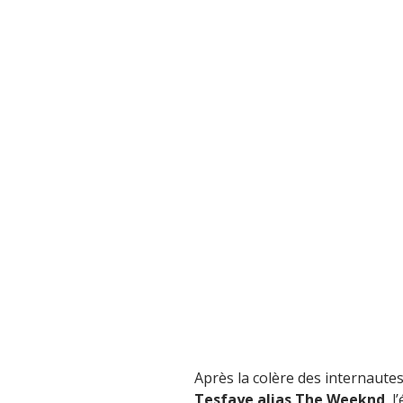
Après la colère des internaut
Tesfaye alias The Weeknd
, 