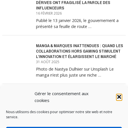
DÉRIVES ONT FRAGILISÉ LA PAROLE DES
INFLUENCEURS
16 FÉVRIER 2026
Publié le 13 janvier 2026, le gouvernement a
présenté sa feuille de route …
MANGA & MARQUES INATTENDUES : QUAND LES
COLLABORATIONS HORS GAMING STIMULENT
L’INNOVATION ET ÉLARGISSENT LE MARCHÉ
31 AOÛT 2025
Photo de Nastya Dulhiier sur Unsplash Le
manga n’est plus juste une niche …
Gérer le consentement aux
MANGA & MARQUES : ANATOMIE D’UNE
ALLIANCE MARKETING GAGNANTE
cookies
31 JUILLET 2025
Les interminables files d’attente devant les
Nous utilisons des cookies pour optimiser notre site web et notre
service.
boutiques Uniqlo à chaque lancement de
collection …