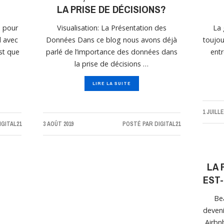
LA PRISE DE DÉCISIONS?
s pour
Visualisation: La Présentation des
La 
l avec
Données Dans ce blog nous avons déjà
toujou
st que
parlé de l’importance des données dans
entr
la prise de décisions …
LIRE LA SUITE
1 JUILLE
IGITAL21
3 AOÛT 2019
POSTÉ PAR
DIGITAL21
LA 
EST
Be
deveni
Airbn