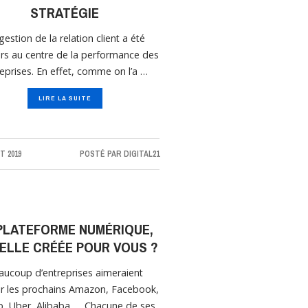
STRATÉGIE
gestion de la relation client a été
rs au centre de la performance des
eprises. En effet, comme on l’a …
LIRE LA SUITE
T 2019
POSTÉ PAR
DIGITAL21
PLATEFORME NUMÉRIQUE,
-ELLE CRÉÉE POUR VOUS ?
aucoup d’entreprises aimeraient
r les prochains Amazon, Facebook,
b, Uber, Alibaba….. Chacune de ses