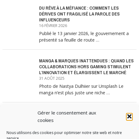
DU RÊVE À LA MÉFIANCE : COMMENT LES
DÉRIVES ONT FRAGILISÉ LA PAROLE DES
INFLUENCEURS
16 FÉVRIER 2026
Publié le 13 janvier 2026, le gouvernement a
présenté sa feuille de route …
MANGA & MARQUES INATTENDUES : QUAND LES
COLLABORATIONS HORS GAMING STIMULENT
L’INNOVATION ET ÉLARGISSENT LE MARCHÉ
31 AOÛT 2025
Photo de Nastya Dulhiier sur Unsplash Le
manga n’est plus juste une niche …
Gérer le consentement aux
MANGA & MARQUES : ANATOMIE D’UNE
ALLIANCE MARKETING GAGNANTE
cookies
31 JUILLET 2025
Nous utilisons des cookies pour optimiser notre site web et notre
Les interminables files d’attente devant les
service.