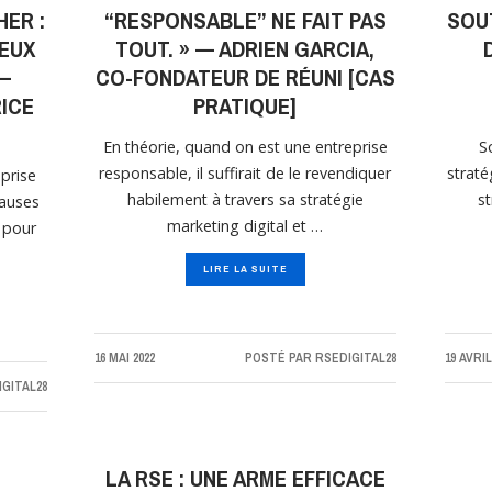
HER :
“RESPONSABLE” NE FAIT PAS
SOU
IEUX
TOUT. » — ADRIEN GARCIA,
—
CO-FONDATEUR DE RÉUNI [CAS
RICE
PRATIQUE]
En théorie, quand on est une entreprise
S
responsable, il suffirait de le revendiquer
straté
eprise
habilement à travers sa stratégie
s
causes
marketing digital et …
t pour
LIRE LA SUITE
16 MAI 2022
POSTÉ PAR
RSEDIGITAL28
19 AVRIL
GITAL28
LA RSE : UNE ARME EFFICACE