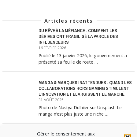
Articles récents
DU RÊVE À LA MÉFIANCE : COMMENT LES
DÉRIVES ONT FRAGILISÉ LA PAROLE DES
INFLUENCEURS
16 FÉVRIER 2026
Publié le 13 janvier 2026, le gouvernement a
présenté sa feuille de route …
MANGA & MARQUES INATTENDUES : QUAND LES
COLLABORATIONS HORS GAMING STIMULENT
L’INNOVATION ET ÉLARGISSENT LE MARCHÉ
31 AOÛT 2025
Photo de Nastya Dulhiier sur Unsplash Le
manga n’est plus juste une niche …
Gérer le consentement aux
MANGA & MARQUES : ANATOMIE D’UNE