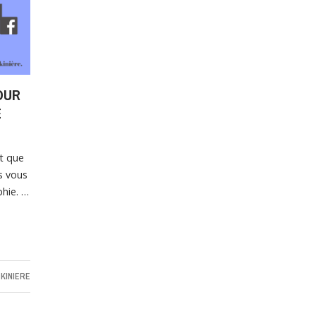
OUR
E
t que
s vous
hie. …
KINIERE