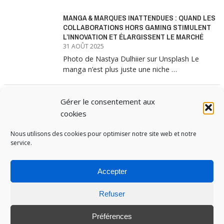
MANGA & MARQUES INATTENDUES : QUAND LES
COLLABORATIONS HORS GAMING STIMULENT
L’INNOVATION ET ÉLARGISSENT LE MARCHÉ
31 AOÛT 2025
Photo de Nastya Dulhiier sur Unsplash Le
manga n’est plus juste une niche …
Gérer le consentement aux
MANGA & MARQUES : ANATOMIE D’UNE
ALLIANCE MARKETING GAGNANTE
cookies
31 JUILLET 2025
Nous utilisons des cookies pour optimiser notre site web et notre
Les interminables files d’attente devant les
service.
boutiques Uniqlo à chaque lancement de
collection …
Accepter
Refuser
PUBOSPHERE, BLOG ÉDITÉ PAR
MEDIA INSTITUTE
ET ANIMÉ PAR SES ÉTUDIANTS EN
STRATÉGIE MARKETING & DIGITALE © TOUS DROITS RÉSERVÉS 2017-2025
Préférences
MENTIONS LÉGALES
-
POLITIQUE DE COOKIES
-
CONNEXION