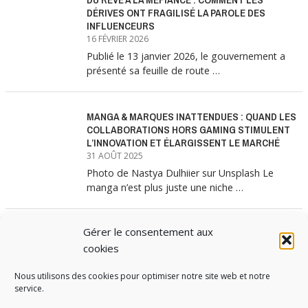
DÉRIVES ONT FRAGILISÉ LA PAROLE DES
INFLUENCEURS
16 FÉVRIER 2026
Publié le 13 janvier 2026, le gouvernement a
présenté sa feuille de route …
MANGA & MARQUES INATTENDUES : QUAND LES
COLLABORATIONS HORS GAMING STIMULENT
L’INNOVATION ET ÉLARGISSENT LE MARCHÉ
31 AOÛT 2025
Photo de Nastya Dulhiier sur Unsplash Le
manga n’est plus juste une niche …
Gérer le consentement aux
MANGA & MARQUES : ANATOMIE D’UNE
ALLIANCE MARKETING GAGNANTE
cookies
31 JUILLET 2025
Nous utilisons des cookies pour optimiser notre site web et notre
Les interminables files d’attente devant les
service.
boutiques Uniqlo à chaque lancement de
collection …