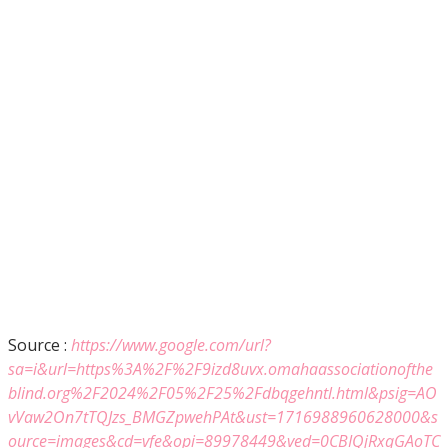
Source :
https://www.google.com/url?
sa=i&url=https%3A%2F%2F9izd8uvx.omahaassociationofthe
blind.org%2F2024%2F05%2F25%2Fdbqgehntl.html&psig=AO
vVaw2On7tTQJzs_BMGZpwehPAt&ust=1716988960628000&s
ource=images&cd=vfe&opi=89978449&ved=0CBIQjRxqGAoTC