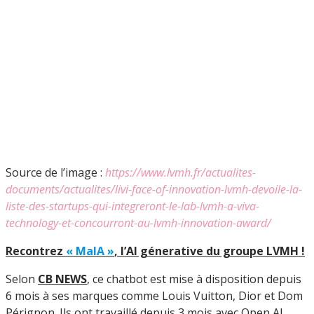
Source de l’image :
https://www.lvmh.fr/actualites-
documents/actualites/livi-face-of-innovation-lvmh-devoile-la-
liste-des-startups-qui-integreront-le-lab-lvmh-a-viva-
technology-et-concourront-au-lvmh-innovation-award/
Recontrez
« MaIA »
, l’AI génerative du groupe LVMH !
Selon
CB NEWS
, ce chatbot est mise à disposition depuis
6 mois à ses marques comme Louis Vuitton, Dior et Dom
Pérignon. Ils ont travaillé depuis 3 mois avec Open AI