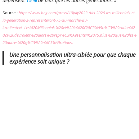
dépensent
15 %
de plus que les autres générations. »
Source :
https://www.bcg.com/press/19july2023-dici-2026-les-millennials-et-
la-generation-z-representeront-75-du-marche-du-
luxe#:~:text=Les%20Millennials%20et%20la%20G%C3%A9n%C3%A9ration%2
0Z%20devraient%20alors%20repr%C3%A9senter%2075,plus%20que%20les%
20autres%20g%C3%A9n%C3%A9rations.
Une personnalisation ultra-ciblée pour que chaque
expérience soit unique
?