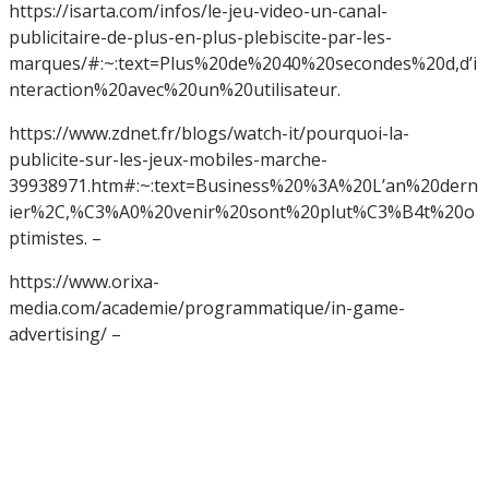
https://isarta.com/infos/le-jeu-video-un-canal-
publicitaire-de-plus-en-plus-plebiscite-par-les-
marques/#:~:text=Plus%20de%2040%20secondes%20d,d’i
nteraction%20avec%20un%20utilisateur.
https://www.zdnet.fr/blogs/watch-it/pourquoi-la-
publicite-sur-les-jeux-mobiles-marche-
39938971.htm#:~:text=Business%20%3A%20L’an%20dern
ier%2C,%C3%A0%20venir%20sont%20plut%C3%B4t%20o
ptimistes. –
https://www.orixa-
media.com/academie/programmatique/in-game-
advertising/ –