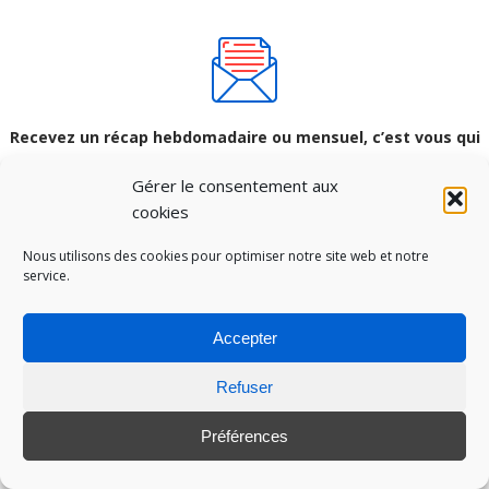
Recevez un récap hebdomadaire ou mensuel, c’est vous qui
choisissez !
Gérer le consentement aux
cookies
S'ABONNER 👍
Nous utilisons des cookies pour optimiser notre site web et notre
service.
Articles populaires
Accepter
5
(13)
Refuser
KBEAUTY : L’ECRASANTE VAGUE COREENNE
Préférences
5
(13)
LE MARKETING DU SUNSCREEN