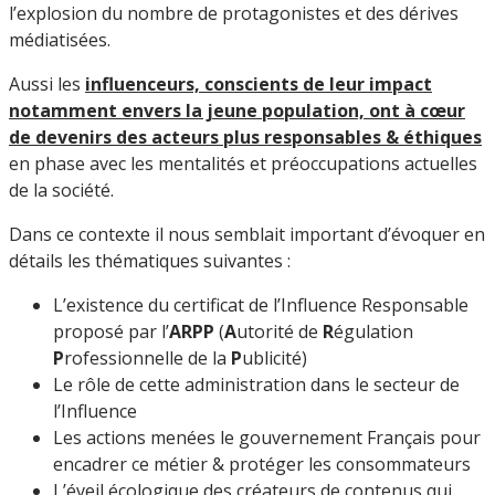
l’explosion du nombre de protagonistes et des dérives
médiatisées.
Aussi les
influenceurs, conscients de leur impact
notamment envers la jeune population, ont à
cœur
de devenirs des acteurs plus responsables & éthiques
en phase avec les mentalités et préoccupations actuelles
de la société.
Dans ce contexte il nous semblait important d’évoquer en
détails les thématiques suivantes :
L’existence du certificat de l’Influence Responsable
proposé par l’
ARPP
(
A
utorité de
R
égulation
P
rofessionnelle de la
P
ublicité)
Le rôle de cette administration dans le secteur de
l’Influence
Les actions menées le gouvernement Français pour
encadrer ce métier & protéger les consommateurs
L’éveil écologique des créateurs de contenus qui