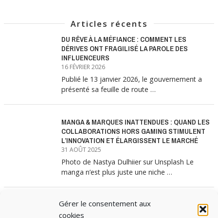
Articles récents
DU RÊVE À LA MÉFIANCE : COMMENT LES
DÉRIVES ONT FRAGILISÉ LA PAROLE DES
INFLUENCEURS
16 FÉVRIER 2026
Publié le 13 janvier 2026, le gouvernement a
présenté sa feuille de route …
MANGA & MARQUES INATTENDUES : QUAND LES
COLLABORATIONS HORS GAMING STIMULENT
L’INNOVATION ET ÉLARGISSENT LE MARCHÉ
31 AOÛT 2025
Photo de Nastya Dulhiier sur Unsplash Le
manga n’est plus juste une niche …
Gérer le consentement aux
MANGA & MARQUES : ANATOMIE D’UNE
ALLIANCE MARKETING GAGNANTE
cookies