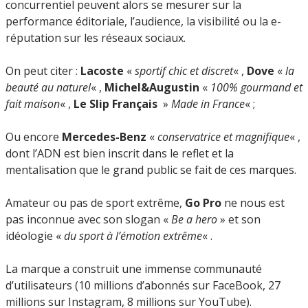
concurrentiel peuvent alors se mesurer sur la
performance éditoriale, l’audience, la visibilité ou la e-
réputation sur les réseaux sociaux.
On peut citer :
Lacoste
«
sportif chic et discret
« ,
Dove
«
la
beauté au naturel
« ,
Michel&Augustin
«
100% gourmand et
fait maison
« ,
Le Slip Français
»
Made in France
« ;
Ou encore
Mercedes-Benz
«
conservatrice et magnifique
« ,
dont l’ADN est bien inscrit dans le reflet et la
mentalisation que le grand public se fait de ces marques.
Amateur ou pas de sport extrême,
Go Pro
ne nous est
pas inconnue avec son slogan «
Be a hero
» et son
idéologie «
du sport à l’émotion extrême
« .
La marque a construit une immense communauté
d’utilisateurs (10 millions d’abonnés sur FaceBook, 27
millions sur Instagram, 8 millions sur YouTube).