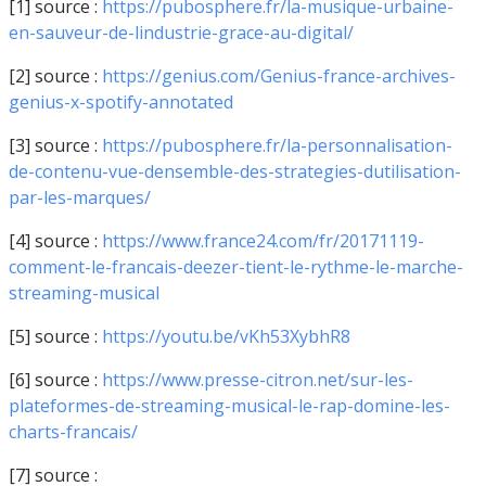
[1] source :
https://pubosphere.fr/la-musique-urbaine-
en-sauveur-de-lindustrie-grace-au-digital/
[2] source :
https://genius.com/Genius-france-archives-
genius-x-spotify-annotated
[3] source :
https://pubosphere.fr/la-personnalisation-
de-contenu-vue-densemble-des-strategies-dutilisation-
par-les-marques/
[4] source :
https://www.france24.com/fr/20171119-
comment-le-francais-deezer-tient-le-rythme-le-marche-
streaming-musical
[5] source :
https://youtu.be/vKh53XybhR8
[6] source :
https://www.presse-citron.net/sur-les-
plateformes-de-streaming-musical-le-rap-domine-les-
charts-francais/
[7] source :