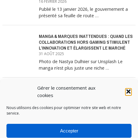
16 FÉVRIER 2026
Publié le 13 janvier 2026, le gouvernement a
présenté sa feuille de route …
MANGA & MARQUES INATTENDUES : QUAND LES
COLLABORATIONS HORS GAMING STIMULENT
L’INNOVATION ET ÉLARGISSENT LE MARCHÉ
31 AOÛT 2025
Photo de Nastya Dulhiier sur Unsplash Le
manga n’est plus juste une niche …
Gérer le consentement aux
MANGA & MARQUES : ANATOMIE D’UNE
ALLIANCE MARKETING GAGNANTE
cookies
31 JUILLET 2025
Nous utilisons des cookies pour optimiser notre site web et notre
Les interminables files d’attente devant les
service.
boutiques Uniqlo à chaque lancement de
collection …
Accepter