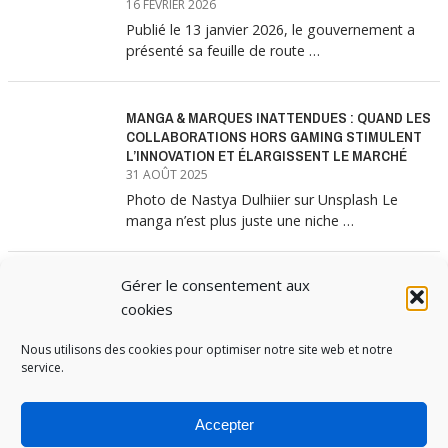
16 FÉVRIER 2026
Publié le 13 janvier 2026, le gouvernement a
présenté sa feuille de route …
MANGA & MARQUES INATTENDUES : QUAND LES
COLLABORATIONS HORS GAMING STIMULENT
L’INNOVATION ET ÉLARGISSENT LE MARCHÉ
31 AOÛT 2025
Photo de Nastya Dulhiier sur Unsplash Le
manga n’est plus juste une niche …
Gérer le consentement aux
MANGA & MARQUES : ANATOMIE D’UNE
ALLIANCE MARKETING GAGNANTE
cookies
31 JUILLET 2025
Les interminables files d’attente devant les
Nous utilisons des cookies pour optimiser notre site web et notre
service.
boutiques Uniqlo à chaque lancement de
collection …
Accepter