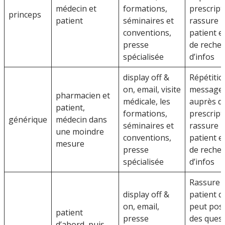
médecin et
formations,
prescript
princeps
patient
séminaires et
rassure l
conventions,
patient e
presse
de reche
spécialisée
d’infos
display off &
Répétitio
on, email, visite
message
pharmacien et
médicale, les
auprès d
patient,
formations,
prescript
générique
médecin dans
séminaires et
rassure l
une moindre
conventions,
patient e
mesure
presse
de reche
spécialisée
d’infos
Rassure l
display off &
patient q
on, email,
peut pos
patient
presse
des ques
d’abord, puis